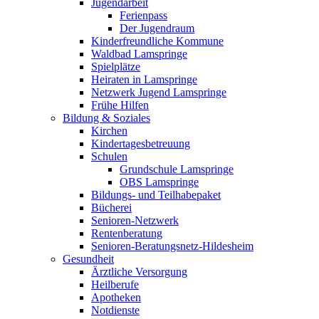
Jugendarbeit
Ferienpass
Der Jugendraum
Kinderfreundliche Kommune
Waldbad Lamspringe
Spielplätze
Heiraten in Lamspringe
Netzwerk Jugend Lamspringe
Frühe Hilfen
Bildung & Soziales
Kirchen
Kindertagesbetreuung
Schulen
Grundschule Lamspringe
OBS Lamspringe
Bildungs- und Teilhabepaket
Bücherei
Senioren-Netzwerk
Rentenberatung
Senioren-Beratungsnetz-Hildesheim
Gesundheit
Ärztliche Versorgung
Heilberufe
Apotheken
Notdienste