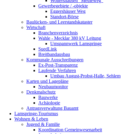
Woltershausen "Metheweg"
Gewerbegebiete / -objekte
Eggershäuser Weg
Standort-Börse
Baulücken- und Leerstandskataster
Wirtschaft
Branchenverzeichnis
Wahle - Mecklar 380 kV Leitung
Umspannwerk Lamspringe
SuedLink
Breitbandausbau
Kommunale Ausschreibungen
Ex-Post-Transparenz
Laufende Verfahren
Umbau August-Probst-Halle, Sehlem
Karten und Lagepläne
Neubaumonitor
Denkmalschutz
Bauwerke
Achäologie
Antragsverwaltung Bauamt
Lamspringe-Tourismus
Wohnen & Leben
Jugend & Familie
Koordination Gemeinwesenarbeit