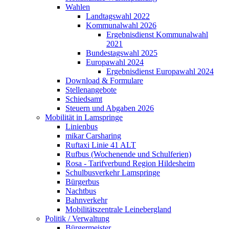
Wahlen
Landtagswahl 2022
Kommunalwahl 2026
Ergebnisdienst Kommunalwahl
2021
Bundestagswahl 2025
Europawahl 2024
Ergebnisdienst Europawahl 2024
Download & Formulare
Stellenangebote
Schiedsamt
Steuern und Abgaben 2026
Mobilität in Lamspringe
Linienbus
mikar Carsharing
Ruftaxi Linie 41 ALT
Rufbus (Wochenende und Schulferien)
Rosa - Tarifverbund Region Hildesheim
Schulbusverkehr Lamspringe
Bürgerbus
Nachtbus
Bahnverkehr
Mobilitätszentrale Leinebergland
Politik / Verwaltung
Bürgermeister