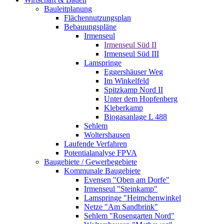
Bauleitplanung
Flächennutzungsplan
Bebauungspläne
Irmenseul
Irmenseul Süd II
Irmenseul Süd III
Lamspringe
Eggershäuser Weg
Im Winkelfeld
Spitzkamp Nord II
Unter dem Hopfenberg
Kleberkamp
Biogasanlage L 488
Sehlem
Woltershausen
Laufende Verfahren
Potentialanalyse FPVA
Baugebiete / Gewerbegebiete
Kommunale Baugebiete
Evensen "Oben am Dorfe"
Irmenseul "Steinkamp"
Lamspringe "Heimchenwinkel
Netze "Am Sandbrink"
Sehlem "Rosengarten Nord"