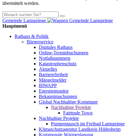
übermittelt werden.
Mehr Informationen zum Datenschutz
Gemeinde Lamspringe
Hauptmenü
Rathaus & Politik
Bürgerservice
Digitales Rathaus
Online-Terminbuchungen
Notfallnummern
Katastrophenschutz
Aktuelles
Barrierefreiheit
Mängelmelder
BIWAPP
Energiemonitor
Bekanntmachungen
Global Nachhaltige Kommune
Nachhaltige Projekte
Fairtrade Town
Nachhaltige Projekte
Pumpentausch im Freibad Lamspringe
Klimaschutzagentur Landkreis Hildesheim
Kommunale Wärmeplanung